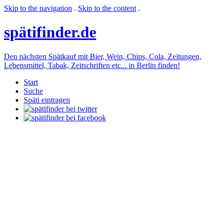
Skip to the navigation
.
Skip to the content
.
späti
finder.de
Den nächsten Spätkauf mit Bier, Wein, Chips, Cola, Zeitungen,
Lebensmittel, Tabak, Zeitschriften etc... in Berlin finden!
Start
Suche
Späti eintragen