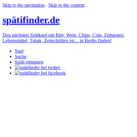
Skip to the navigation
.
Skip to the content
.
späti
finder.de
Den nächsten Spätkauf mit Bier, Wein, Chips, Cola, Zeitungen,
Lebensmittel, Tabak, Zeitschriften etc... in Berlin finden!
Start
Suche
Späti eintragen