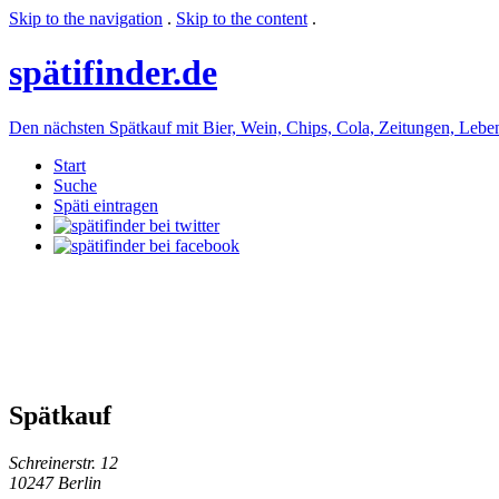
Skip to the navigation
.
Skip to the content
.
späti
finder.de
Den nächsten Spätkauf mit Bier, Wein, Chips, Cola, Zeitungen, Lebensm
Start
Suche
Späti eintragen
Spätkauf
Schreinerstr. 12
10247 Berlin