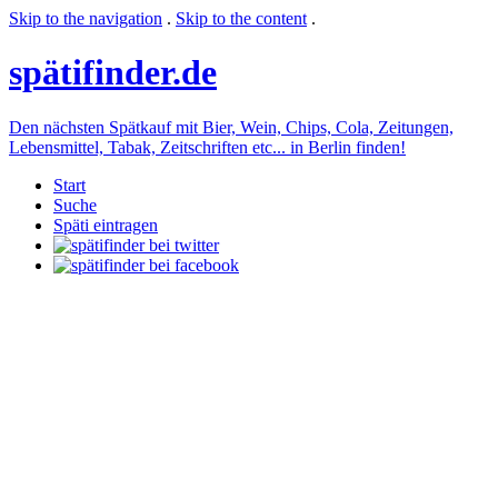
Skip to the navigation
.
Skip to the content
.
späti
finder.de
Den nächsten Spätkauf mit Bier, Wein, Chips, Cola, Zeitungen,
Lebensmittel, Tabak, Zeitschriften etc... in Berlin finden!
Start
Suche
Späti eintragen