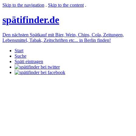
Skip to the navigation
.
Skip to the content
.
späti
finder.de
Den nächsten Spätkauf mit Bier, Wein, Chips, Cola, Zeitungen,
Lebensmittel, Tabak, Zeitschriften etc... in Berlin finden!
Start
Suche
Späti eintragen