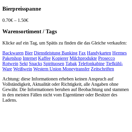
Bierpreisspanne
0.70€ – 1.50€
Warensortiment / Tags
Klicke auf ein Tag, um Spätis zu finden die das Gleiche verkaufen:
Backwaren
Bier
Dienstleistung Banking
Fax
Handykarten
Hermes
Paketshop
Internet
Kaffee
Kopierer
Milchprodukte
Prosecco
Rotwein
Sekt
Snacks
Spirituosen
Tabak
Telefonkabine
Tiefkühl-
Ware
Weißwein
Western Union Moneytransfer
Zeitschriften
Achtung: diese Informationen erheben keinen Anspruch auf
Vollständigkeit, Aktualität oder Richtigkeit, alle Angaben ohne
Gewähr. Die Informationen beruhen auf Beobachtung und stammen
in den meisten Fällen nicht vom Eigentümer oder Besitzer des
Ladens.