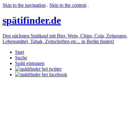
Skip to the navigation
.
Skip to the content
.
späti
finder.de
Den nächsten Spätkauf mit Bier, Wein, Chips, Cola, Zeitungen,
Lebensmittel, Tabak, Zeitschriften etc... in Berlin finden!
Start
Suche
Späti eintragen