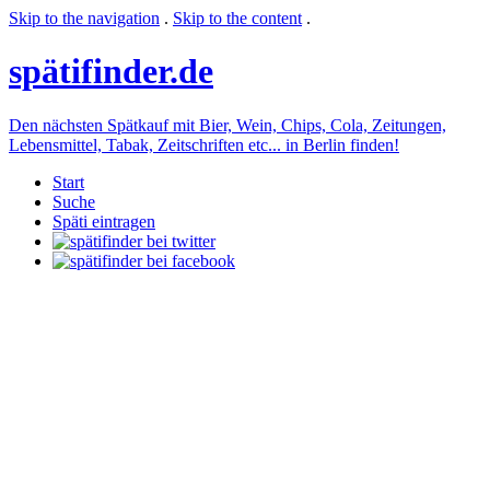
Skip to the navigation
.
Skip to the content
.
späti
finder.de
Den nächsten Spätkauf mit Bier, Wein, Chips, Cola, Zeitungen,
Lebensmittel, Tabak, Zeitschriften etc... in Berlin finden!
Start
Suche
Späti eintragen