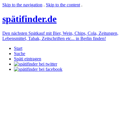
Skip to the navigation
.
Skip to the content
.
späti
finder.de
Den nächsten Spätkauf mit Bier, Wein, Chips, Cola, Zeitungen,
Lebensmittel, Tabak, Zeitschriften etc... in Berlin finden!
Start
Suche
Späti eintragen