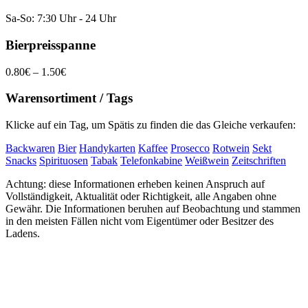
Sa-So: 7:30 Uhr - 24 Uhr
Bierpreisspanne
0.80€ – 1.50€
Warensortiment / Tags
Klicke auf ein Tag, um Spätis zu finden die das Gleiche verkaufen:
Backwaren
Bier
Handykarten
Kaffee
Prosecco
Rotwein
Sekt
Snacks
Spirituosen
Tabak
Telefonkabine
Weißwein
Zeitschriften
Achtung: diese Informationen erheben keinen Anspruch auf
Vollständigkeit, Aktualität oder Richtigkeit, alle Angaben ohne
Gewähr. Die Informationen beruhen auf Beobachtung und stammen
in den meisten Fällen nicht vom Eigentümer oder Besitzer des
Ladens.