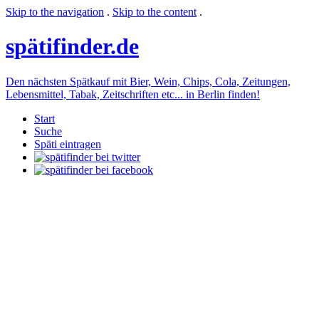
Skip to the navigation
.
Skip to the content
.
späti
finder.de
Den nächsten Spätkauf mit Bier, Wein, Chips, Cola, Zeitungen,
Lebensmittel, Tabak, Zeitschriften etc... in Berlin finden!
Start
Suche
Späti eintragen