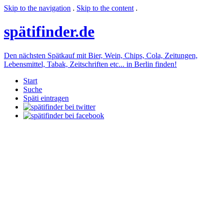
Skip to the navigation
.
Skip to the content
.
späti
finder.de
Den nächsten Spätkauf mit Bier, Wein, Chips, Cola, Zeitungen,
Lebensmittel, Tabak, Zeitschriften etc... in Berlin finden!
Start
Suche
Späti eintragen