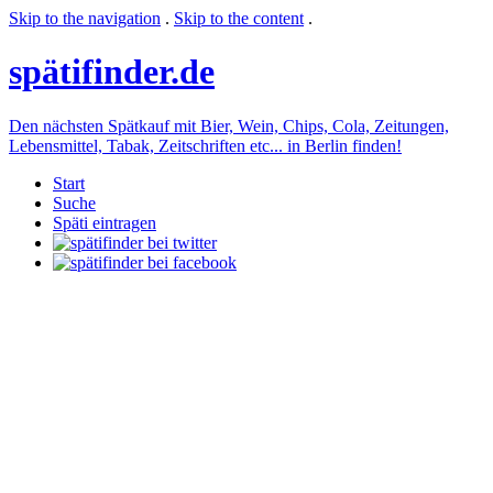
Skip to the navigation
.
Skip to the content
.
späti
finder.de
Den nächsten Spätkauf mit Bier, Wein, Chips, Cola, Zeitungen,
Lebensmittel, Tabak, Zeitschriften etc... in Berlin finden!
Start
Suche
Späti eintragen