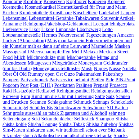
Kondome
Konfitüre
Konserven
Kopfhörer
Kopieren
Kopierer
Kosmetika
Kosmetikartikel
Kosmetikartikel für Frau und Mann
Kuchen
Kundentoilette
Kunsthaare
Kuscheltiere
Ladekabel
Lappen
Lebensmittel
Lebensmittel-Getränke-Tabakwaren-Souvenir Artikel-
Annahme Reinigung-Paketshop-Geldautomat
Leergut
lehnigerplatz
Lieferservice
Likör
Liköre
Limonade
Löschzwerg
Lotto
Lottoannahmestelle Hermes Paketversand Tageszeitungen Amazon
Locker (Abholstation)
Mais
man kann ein Foto vorbeibringen und
ein Künstler malt es dann auf eine Leinwand
Marmelade
Masken
Massagestuhl
Meerschaumpfeiffen
Mehl
Metaxa
Mexican Street
Food
Milch
Milchprodukte
mini
Mischgetränke
Mittag und
Abendessen
Mittagessen
Mixgetränke
Moneygram Geldtransfer
(nur bis 16uhr)
Moneygram-Geldtrasfer
Müsli
Nippes
Nüsse
Nutella
Obst
Öl
Old Rummy
open
Ost
Ouzo
Paketmarken
Paketshop
Pampers
Partyschmuck
Partyservice
pelmini
Pfeifen
Pide
PIN-Point
Popcorn
Post
Post (DHL)
Postkarten
Pralinen
Prepaid
Prosecco
Raki
Rastazöpfe
RedLabel
Reinigungsmittel
Reinigungsutensilien
Rotwein
Rum
Rund um die Uhr mit Lieferung
Säfte
Salz
Scanen
und Drucken
Scannen
Schlagsahne
Schmuck
Schnaps
Schokolade
Schokoriegel
Schöller Eis
Schreibwaren
Schwämme
SD Karten
Sehr große auswahl an tabak Zigaretten und Alkohol!
sehr nett
Seiteneingang
Sekt
Sekundenkleber
Selfiestick
Shampoo
Shisha
shisha kohle
Shisha Lounge
Shisha Tabak
Shisha Zubehör
Shishas
Sim-Karten
simkarten
sind wir traditionell schon ever
Sitzbank
Sitzplätze
sluch Alkoholische und alkoholfreie Getränke
Snacks