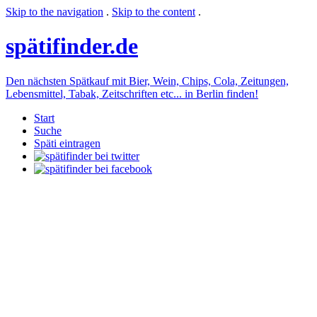
Skip to the navigation
.
Skip to the content
.
späti
finder.de
Den nächsten Spätkauf mit Bier, Wein, Chips, Cola, Zeitungen,
Lebensmittel, Tabak, Zeitschriften etc... in Berlin finden!
Start
Suche
Späti eintragen