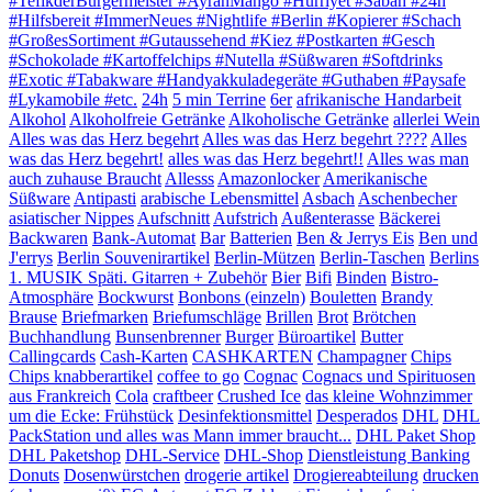
#TefikderBürgermeister #AyranMango #Hürriyet #Sabah #24h
#Hilfsbereit #ImmerNeues #Nightlife #Berlin #Kopierer #Schach
#GroßesSortiment #Gutaussehend #Kiez #Postkarten #Gesch
#Schokolade #Kartoffelchips #Nutella #Süßwaren #Softdrinks
#Exotic #Tabakware #Handyakkuladegeräte #Guthaben #Paysafe
#Lykamobile #etc.
24h
5 min Terrine
6er
afrikanische Handarbeit
Alkohol
Alkoholfreie Getränke
Alkoholische Getränke
allerlei Wein
Alles was das Herz begehrt
Alles was das Herz begehrt ????
Alles
was das Herz begehrt!
alles was das Herz begehrt!!
Alles was man
auch zuhause Braucht
Allesss
Amazonlocker
Amerikanische
Süßware
Antipasti
arabische Lebensmittel
Asbach
Aschenbecher
asiatischer Nippes
Aufschnitt
Aufstrich
Außenterasse
Bäckerei
Backwaren
Bank-Automat
Bar
Batterien
Ben & Jerrys Eis
Ben und
J'errys
Berlin Souvenirartikel
Berlin-Mützen
Berlin-Taschen
Berlins
1. MUSIK Späti. Gitarren + Zubehör
Bier
Bifi
Binden
Bistro-
Atmosphäre
Bockwurst
Bonbons (einzeln)
Bouletten
Brandy
Brause
Briefmarken
Briefumschläge
Brillen
Brot
Brötchen
Buchhandlung
Bunsenbrenner
Burger
Büroartikel
Butter
Callingcards
Cash-Karten
CASHKARTEN
Champagner
Chips
Chips knabberartikel
coffee to go
Cognac
Cognacs und Spirituosen
aus Frankreich
Cola
craftbeer
Crushed Ice
das kleine Wohnzimmer
um die Ecke: Frühstück
Desinfektionsmittel
Desperados
DHL
DHL
PackStation und alles was Mann immer braucht...
DHL Paket Shop
DHL Paketshop
DHL-Service
DHL-Shop
Dienstleistung Banking
Donuts
Dosenwürstchen
drogerie artikel
Drogiereabteilung
drucken