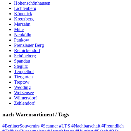
Hohenschönhausen
Lichtenberg
Köpenick
Kreuzberg
Marzahn
Mitte
Neukölln
Pankow
Prenzlauer Berg
Reinickendorf
Schöneberg
Spandau
Steglitz
Tempelhof
Tiergarten
Treptow
Wedding
Weißensee
Wilmersdorf
Zehlendorf
nach Warensortiment / Tags
#BerlinerSouvernirs #Scanner #UPS #Nachbarschaft #Freundlich