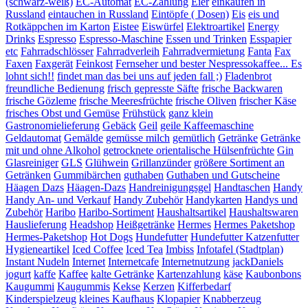
(schwarz-weiß)
EC-Automat
EC-Zahlung
Eier
einkaufen in
Russland
eintauchen in Russland
Eintöpfe ( Dosen)
Eis
eis und
Rotkäppchen im Karton
Eistee
Eiswürfel
Elektroartikel
Energy
Drinks
Espresso
Espresso-Maschine
Essen und Trinken
Esspapier
etc
Fahrradschlösser
Fahrradverleih
Fahrradvermietung
Fanta
Fax
Faxen
Faxgerät
Feinkost
Fernseher und bester Nespressokaffee... Es
lohnt sich!!
findet man das bei uns auf jeden fall ;)
Fladenbrot
freundliche Bedienung
frisch gepresste Säfte
frische Backwaren
frische Gözleme
frische Meeresfrüchte
frische Oliven
frischer Käse
frisches Obst und Gemüse
Frühstück
ganz klein
Gastronomielieferung
Gebäck
Geil
geile Kaffeemaschine
Geldautomat
Gemälde
gemüsse milch
gemütlich
Getränke
Getränke
mit und ohne Alkohol
getrocknete orientalische Hülsenfrüchte
Gin
Glasreiniger
GLS
Glühwein
Grillanzünder
größere Sortiment an
Getränken
Gummibärchen
guthaben
Guthaben und Gutscheine
Häagen Dazs
Häagen-Dazs
Handreinigungsgel
Handtaschen
Handy
Handy An- und Verkauf
Handy Zubehör
Handykarten
Handys und
Zubehör
Haribo
Haribo-Sortiment
Haushaltsartikel
Haushaltswaren
Hauslieferung
Headshop
Heißgetränke
Hermes
Hermes Paketshop
Hermes-Paketshop
Hot Dogs
Hundefutter
Hundefutter Katzenfutter
Hygieneartikel
Iced Coffee
Iced Tea
Imbiss
Infotafel (Stadtplan)
Instant Nudeln
Internet
Internetcafe
Internetnutzung
jackDaniels
jogurt
kaffe
Kaffee
kalte Getränke
Kartenzahlung
käse
Kaubonbons
Kaugummi
Kaugummis
Kekse
Kerzen
Kifferbedarf
Kinderspielzeug
kleines Kaufhaus
Klopapier
Knabberzeug