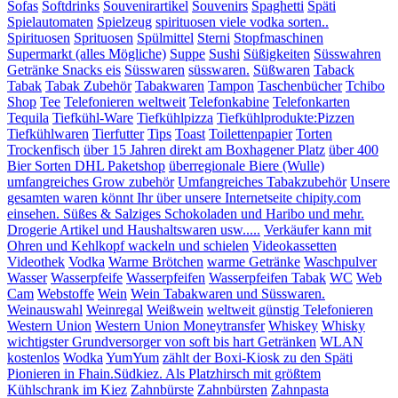
Sofas
Softdrinks
Souvenirartikel
Souvenirs
Spaghetti
Späti
Spielautomaten
Spielzeug
spirituosen viele vodka sorten..
Spirituosen
Sprituosen
Spülmittel
Sterni
Stopfmaschinen
Supermarkt (alles Mögliche)
Suppe
Sushi
Süßigkeiten
Süsswahren
Getränke Snacks eis
Süsswaren
süsswaren.
Süßwaren
Taback
Tabak
Tabak Zubehör
Tabakwaren
Tampon
Taschenbücher
Tchibo
Shop
Tee
Telefonieren weltweit
Telefonkabine
Telefonkarten
Tequila
Tiefkühl-Ware
Tiefkühlpizza
Tiefkühlprodukte:Pizzen
Tiefkühlwaren
Tierfutter
Tips
Toast
Toilettenpapier
Torten
Trockenfisch
über 15 Jahren direkt am Boxhagener Platz
über 400
Bier Sorten DHL Paketshop
überregionale Biere (Wulle)
umfangreiches Grow zubehör
Umfangreiches Tabakzubehör
Unsere
gesamten waren könnt Ihr über unsere Internetseite chipity.com
einsehen. Süßes & Salziges Schokoladen und Haribo und mehr.
Drogerie Artikel und Haushaltswaren usw.....
Verkäufer kann mit
Ohren und Kehlkopf wackeln und schielen
Videokassetten
Videothek
Vodka
Warme Brötchen
warme Getränke
Waschpulver
Wasser
Wasserpfeife
Wasserpfeifen
Wasserpfeifen Tabak
WC
Web
Cam
Webstoffe
Wein
Wein Tabakwaren und Süsswaren.
Weinauswahl
Weinregal
Weißwein
weltweit günstig Telefonieren
Western Union
Western Union Moneytransfer
Whiskey
Whisky
wichtigster Grundversorger von soft bis hart Getränken
WLAN
kostenlos
Wodka
YumYum
zählt der Boxi-Kiosk zu den Späti
Pionieren in Fhain.Südkiez. Als Platzhirsch mit größtem
Kühlschrank im Kiez
Zahnbürste
Zahnbürsten
Zahnpasta