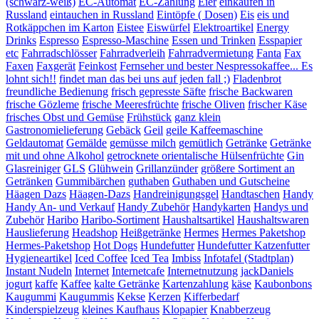
(schwarz-weiß)
EC-Automat
EC-Zahlung
Eier
einkaufen in
Russland
eintauchen in Russland
Eintöpfe ( Dosen)
Eis
eis und
Rotkäppchen im Karton
Eistee
Eiswürfel
Elektroartikel
Energy
Drinks
Espresso
Espresso-Maschine
Essen und Trinken
Esspapier
etc
Fahrradschlösser
Fahrradverleih
Fahrradvermietung
Fanta
Fax
Faxen
Faxgerät
Feinkost
Fernseher und bester Nespressokaffee... Es
lohnt sich!!
findet man das bei uns auf jeden fall ;)
Fladenbrot
freundliche Bedienung
frisch gepresste Säfte
frische Backwaren
frische Gözleme
frische Meeresfrüchte
frische Oliven
frischer Käse
frisches Obst und Gemüse
Frühstück
ganz klein
Gastronomielieferung
Gebäck
Geil
geile Kaffeemaschine
Geldautomat
Gemälde
gemüsse milch
gemütlich
Getränke
Getränke
mit und ohne Alkohol
getrocknete orientalische Hülsenfrüchte
Gin
Glasreiniger
GLS
Glühwein
Grillanzünder
größere Sortiment an
Getränken
Gummibärchen
guthaben
Guthaben und Gutscheine
Häagen Dazs
Häagen-Dazs
Handreinigungsgel
Handtaschen
Handy
Handy An- und Verkauf
Handy Zubehör
Handykarten
Handys und
Zubehör
Haribo
Haribo-Sortiment
Haushaltsartikel
Haushaltswaren
Hauslieferung
Headshop
Heißgetränke
Hermes
Hermes Paketshop
Hermes-Paketshop
Hot Dogs
Hundefutter
Hundefutter Katzenfutter
Hygieneartikel
Iced Coffee
Iced Tea
Imbiss
Infotafel (Stadtplan)
Instant Nudeln
Internet
Internetcafe
Internetnutzung
jackDaniels
jogurt
kaffe
Kaffee
kalte Getränke
Kartenzahlung
käse
Kaubonbons
Kaugummi
Kaugummis
Kekse
Kerzen
Kifferbedarf
Kinderspielzeug
kleines Kaufhaus
Klopapier
Knabberzeug