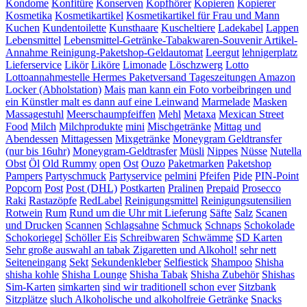
Kondome
Konfitüre
Konserven
Kopfhörer
Kopieren
Kopierer
Kosmetika
Kosmetikartikel
Kosmetikartikel für Frau und Mann
Kuchen
Kundentoilette
Kunsthaare
Kuscheltiere
Ladekabel
Lappen
Lebensmittel
Lebensmittel-Getränke-Tabakwaren-Souvenir Artikel-
Annahme Reinigung-Paketshop-Geldautomat
Leergut
lehnigerplatz
Lieferservice
Likör
Liköre
Limonade
Löschzwerg
Lotto
Lottoannahmestelle Hermes Paketversand Tageszeitungen Amazon
Locker (Abholstation)
Mais
man kann ein Foto vorbeibringen und
ein Künstler malt es dann auf eine Leinwand
Marmelade
Masken
Massagestuhl
Meerschaumpfeiffen
Mehl
Metaxa
Mexican Street
Food
Milch
Milchprodukte
mini
Mischgetränke
Mittag und
Abendessen
Mittagessen
Mixgetränke
Moneygram Geldtransfer
(nur bis 16uhr)
Moneygram-Geldtrasfer
Müsli
Nippes
Nüsse
Nutella
Obst
Öl
Old Rummy
open
Ost
Ouzo
Paketmarken
Paketshop
Pampers
Partyschmuck
Partyservice
pelmini
Pfeifen
Pide
PIN-Point
Popcorn
Post
Post (DHL)
Postkarten
Pralinen
Prepaid
Prosecco
Raki
Rastazöpfe
RedLabel
Reinigungsmittel
Reinigungsutensilien
Rotwein
Rum
Rund um die Uhr mit Lieferung
Säfte
Salz
Scanen
und Drucken
Scannen
Schlagsahne
Schmuck
Schnaps
Schokolade
Schokoriegel
Schöller Eis
Schreibwaren
Schwämme
SD Karten
Sehr große auswahl an tabak Zigaretten und Alkohol!
sehr nett
Seiteneingang
Sekt
Sekundenkleber
Selfiestick
Shampoo
Shisha
shisha kohle
Shisha Lounge
Shisha Tabak
Shisha Zubehör
Shishas
Sim-Karten
simkarten
sind wir traditionell schon ever
Sitzbank
Sitzplätze
sluch Alkoholische und alkoholfreie Getränke
Snacks