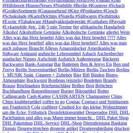
#TefikderBürgermeister #AyranMango #Hürriyet #Sabah #24h
#Hilfsbereit #ImmerNeues #Nightlife #Berlin #Kopierer #Schach
#GroßesSortiment #Gutaussehend #Kiez #Postkarten #Gesch
#Schokolade #Kartoffelchips #Nutella #Süßwaren #Softdrinks
#Exotic #Tabakware #Handyakkuladegeräte #Guthaben #Paysafe
#Lykamobile #etc.
24h
5 min Terrine
6er
afrikanische Handarbeit
Alkohol
Alkoholfreie Getränke
Alkoholische Getränke
allerlei Wein
Alles was das Herz begehrt
Alles was das Herz begehrt ????
Alles
was das Herz begehrt!
alles was das Herz begehrt!!
Alles was man
auch zuhause Braucht
Allesss
Amazonlocker
Amerikanische
Süßware
Antipasti
arabische Lebensmittel
Asbach
Aschenbecher
asiatischer Nippes
Aufschnitt
Aufstrich
Außenterasse
Bäckerei
Backwaren
Bank-Automat
Bar
Batterien
Ben & Jerrys Eis
Ben und
J'errys
Berlin Souvenirartikel
Berlin-Mützen
Berlin-Taschen
Berlins
1. MUSIK Späti. Gitarren + Zubehör
Bier
Bifi
Binden
Bistro-
Atmosphäre
Bockwurst
Bonbons (einzeln)
Bouletten
Brandy
Brause
Briefmarken
Briefumschläge
Brillen
Brot
Brötchen
Buchhandlung
Bunsenbrenner
Burger
Büroartikel
Butter
Callingcards
Cash-Karten
CASHKARTEN
Champagner
Chips
Chips knabberartikel
coffee to go
Cognac
Cognacs und Spirituosen
aus Frankreich
Cola
craftbeer
Crushed Ice
das kleine Wohnzimmer
um die Ecke: Frühstück
Desinfektionsmittel
Desperados
DHL
DHL
PackStation und alles was Mann immer braucht...
DHL Paket Shop
DHL Paketshop
DHL-Service
DHL-Shop
Dienstleistung Banking
Donuts
Dosenwürstchen
drogerie artikel
Drogiereabteilung
drucken