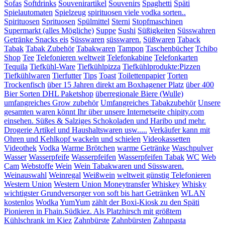
Sofas
Softdrinks
Souvenirartikel
Souvenirs
Spaghetti
Späti
Spielautomaten
Spielzeug
spirituosen viele vodka sorten..
Spirituosen
Sprituosen
Spülmittel
Sterni
Stopfmaschinen
Supermarkt (alles Mögliche)
Suppe
Sushi
Süßigkeiten
Süsswahren
Getränke Snacks eis
Süsswaren
süsswaren.
Süßwaren
Taback
Tabak
Tabak Zubehör
Tabakwaren
Tampon
Taschenbücher
Tchibo
Shop
Tee
Telefonieren weltweit
Telefonkabine
Telefonkarten
Tequila
Tiefkühl-Ware
Tiefkühlpizza
Tiefkühlprodukte:Pizzen
Tiefkühlwaren
Tierfutter
Tips
Toast
Toilettenpapier
Torten
Trockenfisch
über 15 Jahren direkt am Boxhagener Platz
über 400
Bier Sorten DHL Paketshop
überregionale Biere (Wulle)
umfangreiches Grow zubehör
Umfangreiches Tabakzubehör
Unsere
gesamten waren könnt Ihr über unsere Internetseite chipity.com
einsehen. Süßes & Salziges Schokoladen und Haribo und mehr.
Drogerie Artikel und Haushaltswaren usw.....
Verkäufer kann mit
Ohren und Kehlkopf wackeln und schielen
Videokassetten
Videothek
Vodka
Warme Brötchen
warme Getränke
Waschpulver
Wasser
Wasserpfeife
Wasserpfeifen
Wasserpfeifen Tabak
WC
Web
Cam
Webstoffe
Wein
Wein Tabakwaren und Süsswaren.
Weinauswahl
Weinregal
Weißwein
weltweit günstig Telefonieren
Western Union
Western Union Moneytransfer
Whiskey
Whisky
wichtigster Grundversorger von soft bis hart Getränken
WLAN
kostenlos
Wodka
YumYum
zählt der Boxi-Kiosk zu den Späti
Pionieren in Fhain.Südkiez. Als Platzhirsch mit größtem
Kühlschrank im Kiez
Zahnbürste
Zahnbürsten
Zahnpasta