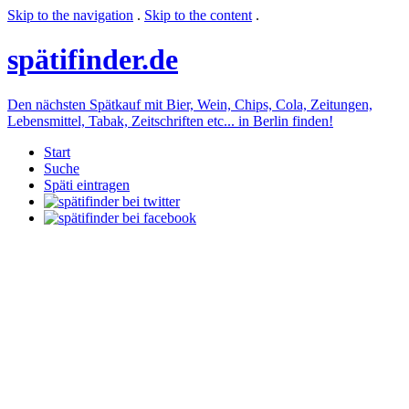
Skip to the navigation
.
Skip to the content
.
späti
finder.de
Den nächsten Spätkauf mit Bier, Wein, Chips, Cola, Zeitungen,
Lebensmittel, Tabak, Zeitschriften etc... in Berlin finden!
Start
Suche
Späti eintragen