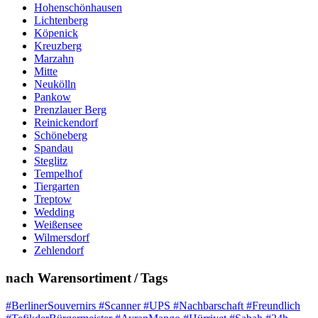
Hohenschönhausen
Lichtenberg
Köpenick
Kreuzberg
Marzahn
Mitte
Neukölln
Pankow
Prenzlauer Berg
Reinickendorf
Schöneberg
Spandau
Steglitz
Tempelhof
Tiergarten
Treptow
Wedding
Weißensee
Wilmersdorf
Zehlendorf
nach Warensortiment / Tags
#BerlinerSouvernirs #Scanner #UPS #Nachbarschaft #Freundlich