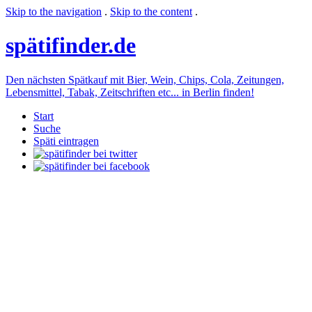
Skip to the navigation
.
Skip to the content
.
späti
finder.de
Den nächsten Spätkauf mit Bier, Wein, Chips, Cola, Zeitungen,
Lebensmittel, Tabak, Zeitschriften etc... in Berlin finden!
Start
Suche
Späti eintragen