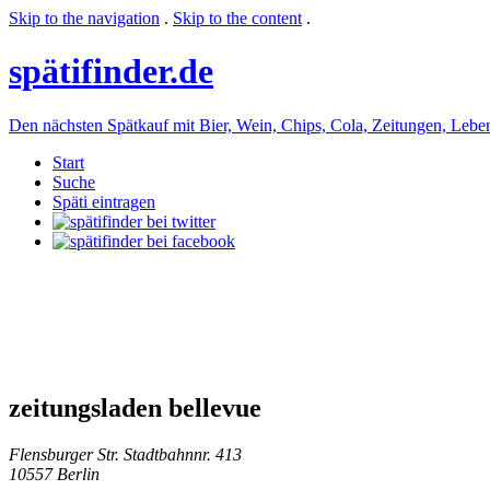
Skip to the navigation
.
Skip to the content
.
späti
finder.de
Den nächsten Spätkauf mit Bier, Wein, Chips, Cola, Zeitungen, Lebensm
Start
Suche
Späti eintragen
zeitungsladen bellevue
Flensburger Str. Stadtbahnnr. 413
10557 Berlin