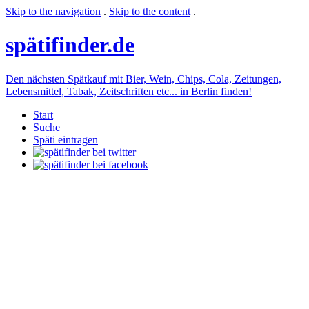
Skip to the navigation
.
Skip to the content
.
späti
finder.de
Den nächsten Spätkauf mit Bier, Wein, Chips, Cola, Zeitungen,
Lebensmittel, Tabak, Zeitschriften etc... in Berlin finden!
Start
Suche
Späti eintragen