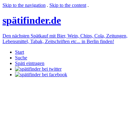
Skip to the navigation
.
Skip to the content
.
späti
finder.de
Den nächsten Spätkauf mit Bier, Wein, Chips, Cola, Zeitungen,
Lebensmittel, Tabak, Zeitschriften etc... in Berlin finden!
Start
Suche
Späti eintragen