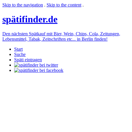
Skip to the navigation
.
Skip to the content
.
späti
finder.de
Den nächsten Spätkauf mit Bier, Wein, Chips, Cola, Zeitungen,
Lebensmittel, Tabak, Zeitschriften etc... in Berlin finden!
Start
Suche
Späti eintragen